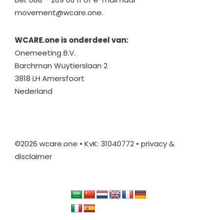
movement@wcare.one
.
WCARE.one is onderdeel van:
Onemeeting B.V.
Barchman Wuytierslaan 2
3818 LH Amersfoort
Nederland
©
2026 wcare.one • KvK: 31040772 •
privacy &
disclaimer