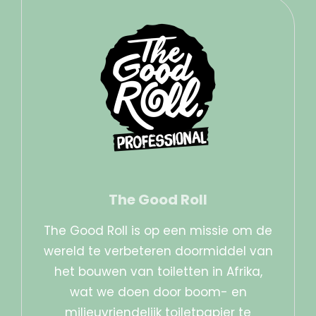
The Good Roll
The Good Roll is op een missie om de
wereld te verbeteren doormiddel van
het bouwen van toiletten in Afrika,
wat we doen door boom- en
milieuvriendelijk toiletpapier te