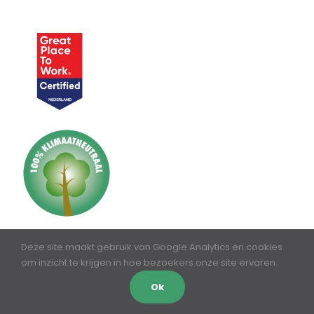
Deze site maakt gebruik van Google Analytics en cookies
om inzicht te krijgen in hoe bezoekers onze site ervaren.
Ok
NUTTIGE LINKS