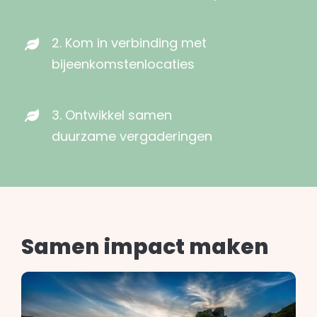
2. Kom in verbinding met
bijeenkomstenlocaties
3. Ontwikkel samen
duurzame vergaderingen
Samen impact maken